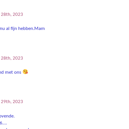
.
l 28th, 2023
et nu al fijn hebben.Mam
l 28th, 2023
oed met ons
Visser
l 29th, 2023
lovende.
26….