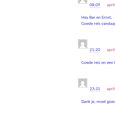
08:09
on
apri
Hey Bar en Ernst,
Goede reis vandaag 
Minke Sc
21:20
on
apri
Goede reis en een f
Barbara
23:31
on
apri
Dank je, moet go