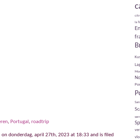
c
cit
la 
E
fr
B
Ku
La
Mo
No
Por
P
San
Sc
serr
ren
,
Portugal
,
roadtrip
Sp
ve
 on donderdag, april 27th, 2023 at 18:33 and is filed
vl