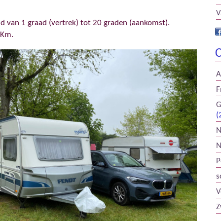
V
 van 1 graad (vertrek) tot 20 graden (aankomst).
 Km.
C
A
F
G
(
N
N
P
s
V
Z