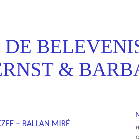
t & Barbara
 DE BELEVENI
ERNST & BARB
KZEE – BALLAN MIRÉ
O