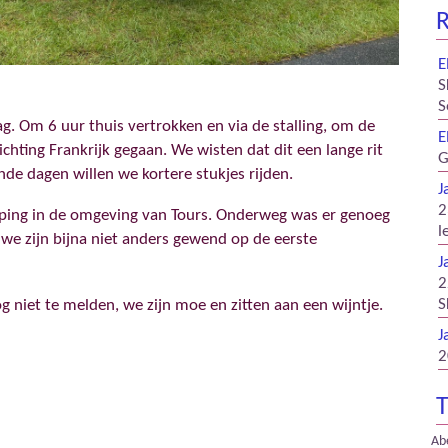
R
E
S
S
g. Om 6 uur thuis vertrokken en via de stalling, om de
E
ichting Frankrijk gegaan. We wisten dat dit een lange rit
G
de dagen willen we kortere stukjes rijden.
J
2
ping in de omgeving van Tours. Onderweg was er genoeg
l
 we zijn bijna niet anders gewend op de eerste
J
2
S
 niet te melden, we zijn moe en zitten aan een wijntje.
J
2
T
Ab