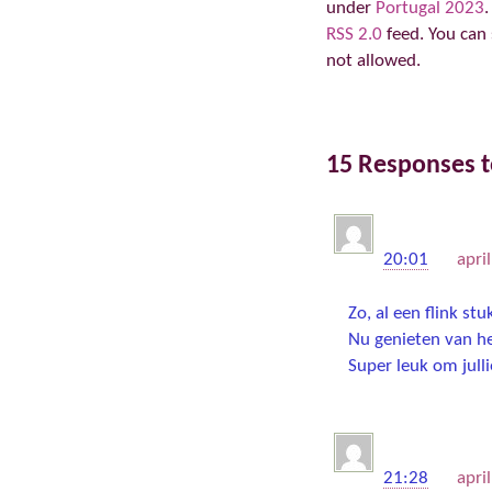
under
Portugal 2023
.
RSS 2.0
feed. You can 
not allowed.
15 Responses to
Robbert
20:01
on
apri
Zo, al een flink stu
Nu genieten van het 
Super leuk om jull
Barbara
21:28
on
apri