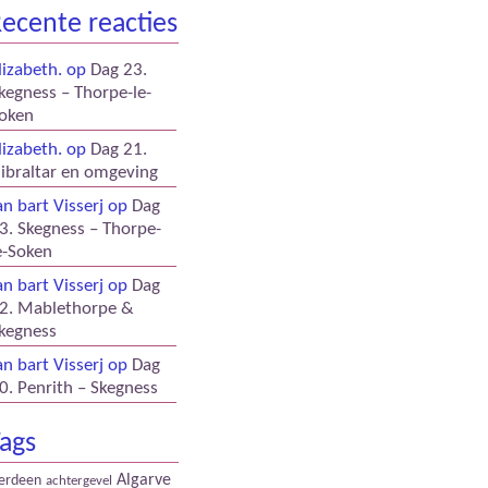
ecente reacties
lizabeth.
op
Dag 23.
kegness – Thorpe-le-
oken
lizabeth.
op
Dag 21.
ibraltar en omgeving
an bart Visserj
op
Dag
3. Skegness – Thorpe-
e-Soken
an bart Visserj
op
Dag
2. Mablethorpe &
kegness
an bart Visserj
op
Dag
0. Penrith – Skegness
ags
Algarve
erdeen
achtergevel