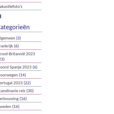
akantiefoto’s
ategorieën
lgemeen
(3)
rankrijk
(6)
root-Britannië 2023
23)
oord Spanje 2023
(6)
oorwegen
(14)
ortugal 2023
(22)
candinavie reis
(30)
erbouwing
(16)
weden
(16)