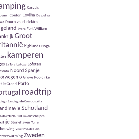
amping
Cascais
Covilhã
Coulon
roenen
De ezel van
Douro vallei
elektra
Toxa
ngeland
Fort William
Evora
Groot-
ankrijk
ritannië
highlands
Hoga
kamperen
sten
gos
Lofoten
La Toja
La toxa
Noord Spanje
nsanto
orwegen
O Grove
Poolcirkel
Porto
t le Grand
roadtrip
ortugal
tiago
Santiago de Compostella
Schotland
andinavie
a da estrela
Sint Jakobsschelpen
anje
Stonehaven
Torre
rbouwing
Vila Nova de Gaia
Zweden
oerverwarming