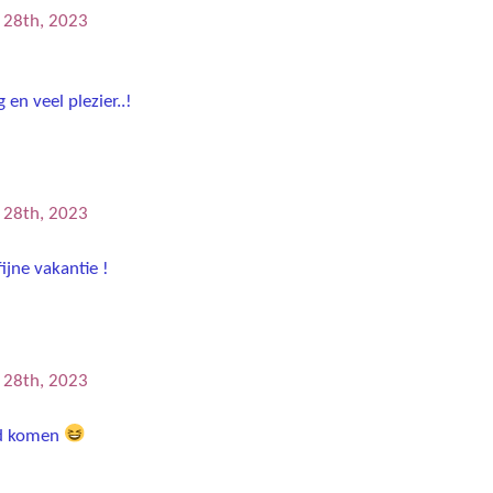
l 28th, 2023
en veel plezier..!
heerder
l 28th, 2023
ijne vakantie !
l 28th, 2023
ed komen