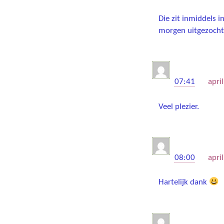
Die zit inmiddels 
morgen uitgezoch
H Blanke
07:41
on
apri
Veel plezier.
Barbara
08:00
on
apri
Hartelijk dank
Robbert