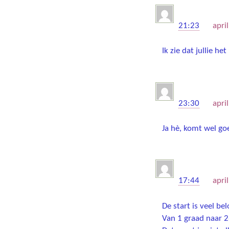
Elizabeth
21:23
on
apri
Ik zie dat jullie h
Barbara
23:30
on
apri
Ja hè, komt wel g
Jan Bart 
17:44
on
apri
De start is veel be
Van 1 graad naar 