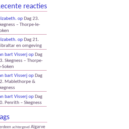
ecente reacties
lizabeth.
op
Dag 23.
kegness – Thorpe-le-
oken
lizabeth.
op
Dag 21.
ibraltar en omgeving
an bart Visserj
op
Dag
3. Skegness – Thorpe-
e-Soken
an bart Visserj
op
Dag
2. Mablethorpe &
kegness
an bart Visserj
op
Dag
0. Penrith – Skegness
ags
Algarve
erdeen
achtergevel