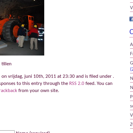
V
C
A
F
G
tillen
(
on vrijdag, juni 10th, 2011 at 23:30 and is filed under .
N
sponses to this entry through the
RSS 2.0
feed. You can
N
rackback
from your own site.
P
s
V
Z