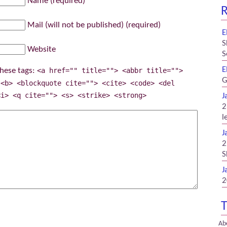
Name (required)
R
Mail (will not be published) (required)
E
S
Website
S
E
hese tags:
<a href="" title=""> <abbr title="">
G
 <b> <blockquote cite=""> <cite> <code> <del
<i> <q cite=""> <s> <strike> <strong>
J
2
l
J
2
S
J
2
T
Ab