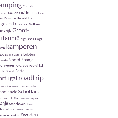
amping
Cascais
Covilhã
Coulon
roenen
De ezel van
Douro vallei
elektra
Toxa
ngeland
Fort William
Evora
Groot-
ankrijk
ritannië
highlands
Hoga
kamperen
sten
gos
Lofoten
La Toja
La toxa
Noord Spanje
nsanto
orwegen
O Grove
Poolcirkel
Porto
t le Grand
roadtrip
ortugal
tiago
Santiago de Compostella
Schotland
andinavie
a da estrela
Sint Jakobsschelpen
anje
Stonehaven
Torre
rbouwing
Vila Nova de Gaia
Zweden
oerverwarming