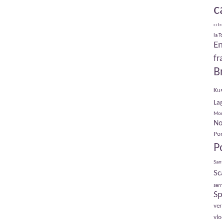
c
cit
la 
E
fr
B
Ku
La
Mo
No
Por
P
San
Sc
serr
Sp
ve
vl