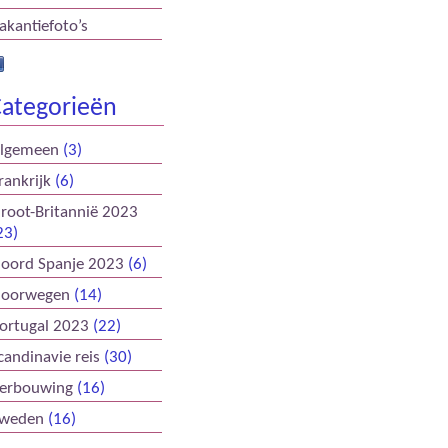
akantiefoto’s
ategorieën
lgemeen
(3)
rankrijk
(6)
root-Britannië 2023
23)
oord Spanje 2023
(6)
oorwegen
(14)
ortugal 2023
(22)
candinavie reis
(30)
erbouwing
(16)
weden
(16)