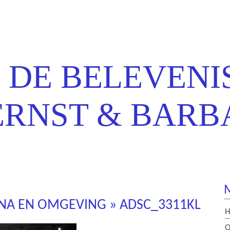
t & Barbara
 DE BELEVENI
ERNST & BARB
UNA EN OMGEVING
» ADSC_3311KL
O