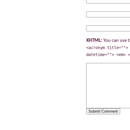
XHTML:
You can use t
<acronym title="">
datetime=""> <em> 