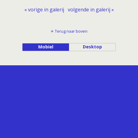
« vorige in galerij
volgende in galerij »
Terug naar boven
Mobiel
Desktop