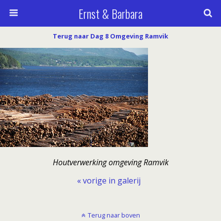
Ernst & Barbara
Terug naar Dag 8 Omgeving Ramvik
Houtverwerking omgeving Ramvik
« vorige in galerij
Terug naar boven