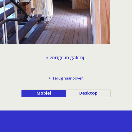
« vorige in galerij
Terug naar boven
Mobiel
Desktop