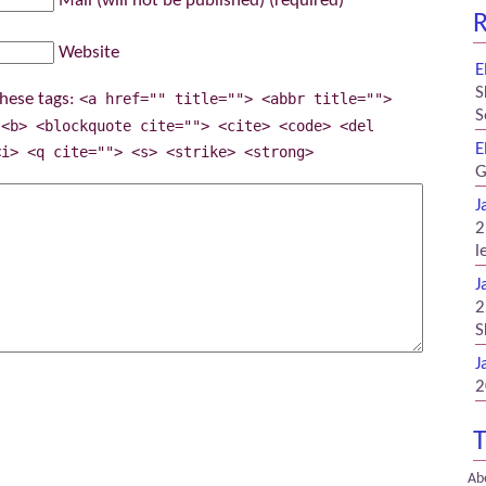
Mail (will not be published) (required)
R
Website
E
S
hese tags:
<a href="" title=""> <abbr title="">
S
 <b> <blockquote cite=""> <cite> <code> <del
E
<i> <q cite=""> <s> <strike> <strong>
G
J
2
l
J
2
S
J
2
T
Ab