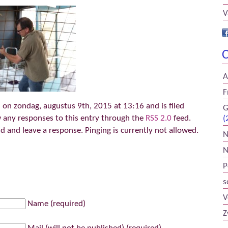
V
C
A
F
 on zondag, augustus 9th, 2015 at 13:16 and is filed
G
w any responses to this entry through the
RSS 2.0
feed.
(
d and leave a response. Pinging is currently not allowed.
N
N
P
s
V
Name (required)
Z