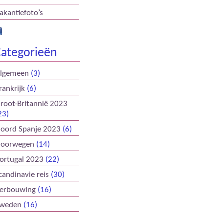
akantiefoto’s
ategorieën
lgemeen
(3)
rankrijk
(6)
root-Britannië 2023
23)
oord Spanje 2023
(6)
oorwegen
(14)
ortugal 2023
(22)
candinavie reis
(30)
erbouwing
(16)
weden
(16)