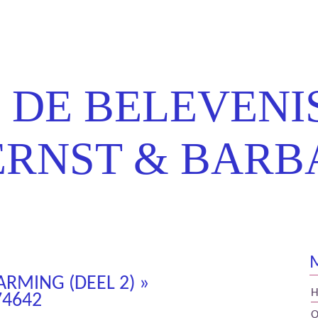
t & Barbara
 DE BELEVENI
ERNST & BARB
RMING (DEEL 2)
»
74642
O