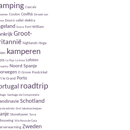
amping
Cascais
Covilhã
Coulon
roenen
De ezel van
Douro vallei
elektra
Toxa
ngeland
Fort William
Evora
Groot-
ankrijk
ritannië
highlands
Hoga
kamperen
sten
gos
Lofoten
La Toja
La toxa
Noord Spanje
nsanto
orwegen
O Grove
Poolcirkel
Porto
t le Grand
roadtrip
ortugal
tiago
Santiago de Compostella
Schotland
andinavie
a da estrela
Sint Jakobsschelpen
anje
Stonehaven
Torre
rbouwing
Vila Nova de Gaia
Zweden
oerverwarming