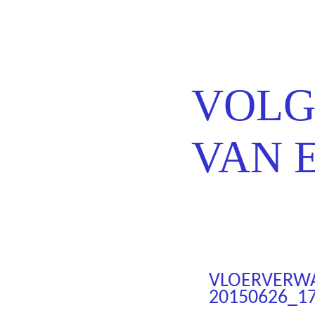
Erns
VOLG
VAN 
VLOERVERWA
20150626_1