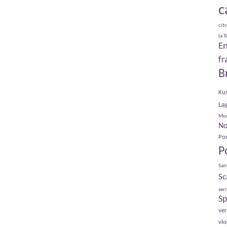
c
cit
la 
E
fr
B
Ku
La
Mo
No
Por
P
San
Sc
serr
Sp
ve
vl