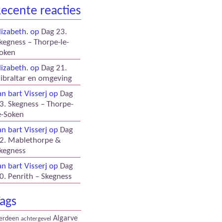
ecente reacties
lizabeth.
op
Dag 23.
kegness – Thorpe-le-
oken
lizabeth.
op
Dag 21.
ibraltar en omgeving
an bart Visserj
op
Dag
3. Skegness – Thorpe-
e-Soken
an bart Visserj
op
Dag
2. Mablethorpe &
kegness
an bart Visserj
op
Dag
0. Penrith – Skegness
ags
Algarve
erdeen
achtergevel