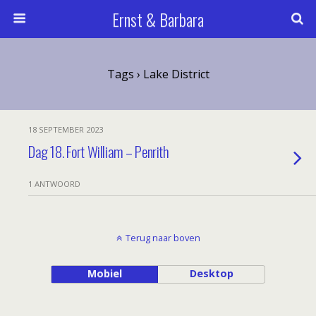
Ernst & Barbara
Tags › Lake District
18 SEPTEMBER 2023
Dag 18. Fort William – Penrith
1 ANTWOORD
Terug naar boven
Mobiel
Desktop