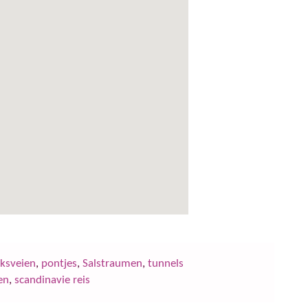
iksveien
,
pontjes
,
Salstraumen
,
tunnels
en
,
scandinavie reis