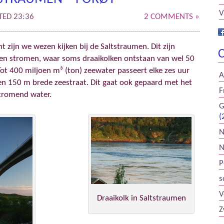
V
TED 23:36
2 COMMENTS »
 zijn we wezen kijken bij de Saltstraumen. Dit zijn
C
jden stromen, waar soms draaikolken ontstaan van wel 50
ot 400 miljoen m³ (ton) zeewater passeert elke zes uur
A
en 150 m brede zeestraat. Dit gaat ook gepaard met het
F
stromend water.
G
(
N
N
P
s
V
Draaikolk in Saltstraumen
Z