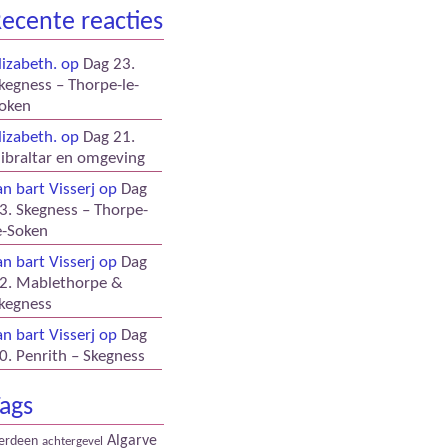
ecente reacties
lizabeth.
op
Dag 23.
kegness – Thorpe-le-
oken
lizabeth.
op
Dag 21.
ibraltar en omgeving
an bart Visserj
op
Dag
3. Skegness – Thorpe-
e-Soken
an bart Visserj
op
Dag
2. Mablethorpe &
kegness
an bart Visserj
op
Dag
0. Penrith – Skegness
ags
Algarve
erdeen
achtergevel