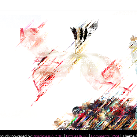
proudly powered by
WordPress 6.2.10
|
Entries (RSS)
|
Comments (RSS)
| Theme &