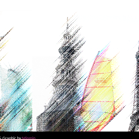
 Graphic by
Minmin