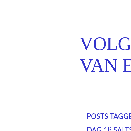
Erns
VOLG
VAN 
POSTS TAGG
DAG 18 SAL