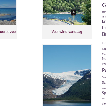
c
cit
la 
E
fr
Noorse zee
Veel wind vandaag
B
Ku
La
Mo
No
Por
P
San
Sc
serr
Sp
ve
vl