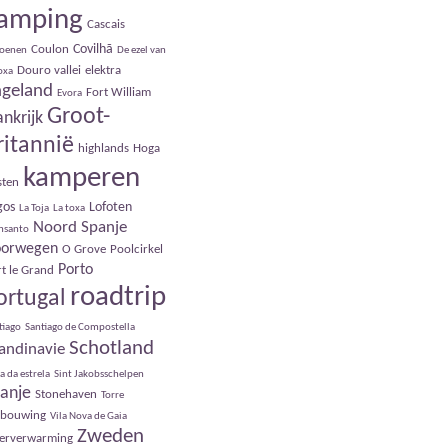
amping
Cascais
Covilhã
Coulon
roenen
De ezel van
Douro vallei
elektra
Toxa
ngeland
Fort William
Evora
Groot-
ankrijk
ritannië
highlands
Hoga
kamperen
sten
gos
Lofoten
La Toja
La toxa
Noord Spanje
nsanto
orwegen
O Grove
Poolcirkel
Porto
t le Grand
roadtrip
ortugal
tiago
Santiago de Compostella
Schotland
andinavie
a da estrela
Sint Jakobsschelpen
anje
Stonehaven
Torre
rbouwing
Vila Nova de Gaia
Zweden
oerverwarming