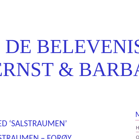
t & Barbara
 DE BELEVENI
ERNST & BARB
ED ‘SALSTRAUMEN’
TSTRAUMEN – FORØY
O