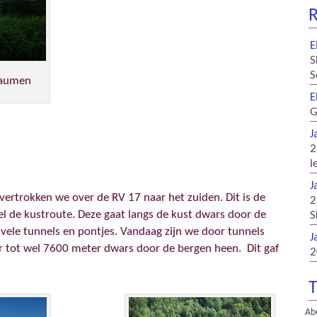
R
E
S
S
raumen
E
G
J
2
l
J
ertrokken we over de RV 17 naar het zuiden. Dit is de
2
el de kustroute. Deze gaat langs de kust dwars door de
S
 vele tunnels en pontjes. Vandaag zijn we door tunnels
J
 tot wel 7600 meter dwars door de bergen heen. Dit gaf
2
T
Ab