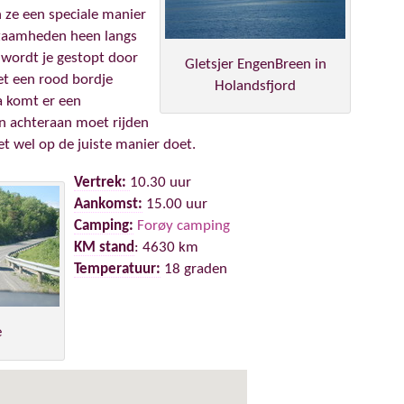
ze een speciale manier
zaamheden heen langs
t wordt je gestopt door
Gletsjer EngenBreen in
t een rood bordje
Holandsfjord
 komt er een
n achteraan moet rijden
et wel op de juiste manier doet.
Vertrek:
10.30 uur
Aankomst:
15.00 uur
Camping:
Forøy camping
KM stand
: 4630 km
Temperatuur:
18 graden
e