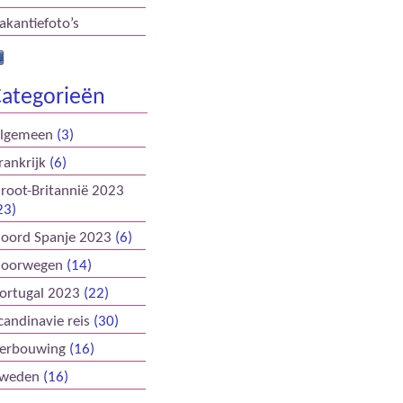
akantiefoto’s
ategorieën
lgemeen
(3)
rankrijk
(6)
root-Britannië 2023
23)
oord Spanje 2023
(6)
oorwegen
(14)
ortugal 2023
(22)
candinavie reis
(30)
erbouwing
(16)
weden
(16)